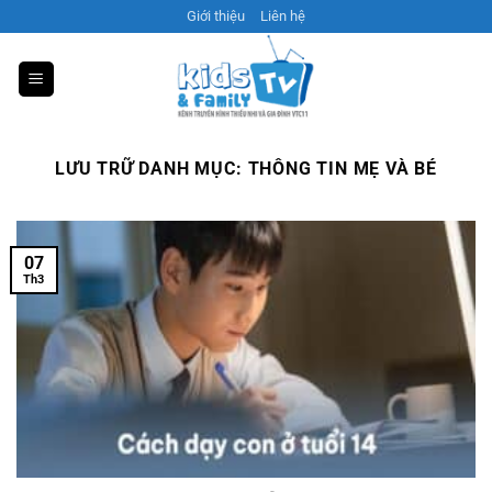
Bỏ
Giới thiệu
Liên hệ
qua
nội
dung
LƯU TRỮ DANH MỤC:
THÔNG TIN MẸ VÀ BÉ
07
Th3