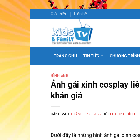
Bỏ
Giới thiệu
Liên hệ
qua
nội
dung
TRANG CHỦ
TIN TỨC
CHƯƠNG TRÌN
HÌNH ẢNH
Ảnh gái xinh cosplay li
khán giả
ĐĂNG VÀO
THÁNG 12 6, 2022
BỞI
PHƯƠNG BÍCH
Dưới đây là những hình ảnh gái xinh cos