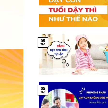
05
Th3
05
Th3