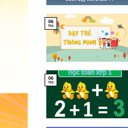
06
Th3
06
Th3