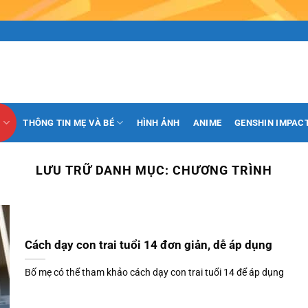
H
THÔNG TIN MẸ VÀ BÉ
HÌNH ẢNH
ANIME
GENSHIN IMPAC
LƯU TRỮ DANH MỤC:
CHƯƠNG TRÌNH
Cách dạy con trai tuổi 14 đơn giản, dễ áp dụng
Bố mẹ có thể tham khảo cách dạy con trai tuổi 14 để áp dụng