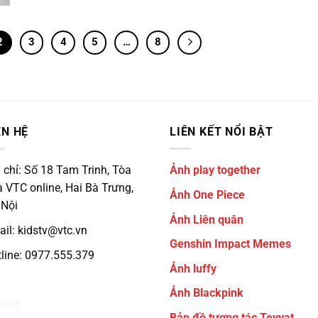
2
3
4
5
…
8
ÊN HỆ
LIÊN KẾT NỔI BẬT
 chỉ: Số 18 Tam Trinh, Tòa
Ảnh play together
 VTC online, Hai Bà Trưng,
Ảnh One Piece
 Nội
Ảnh Liên quân
il: kidstv@vtc.vn
Genshin Impact Memes
line: 0977.555.379
Ảnh luffy
3933
Ảnh Blackpink
abet
Bản đồ tương tác Teyvat