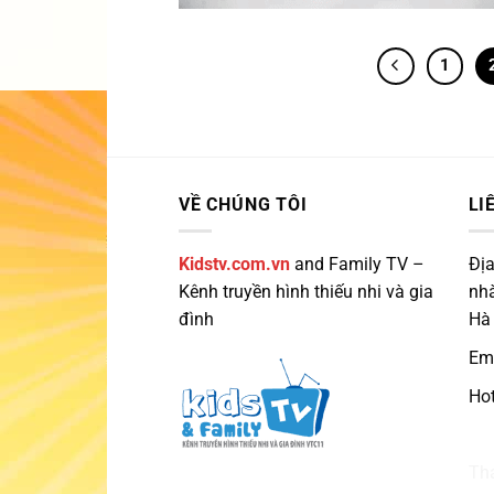
1
VỀ CHÚNG TÔI
LI
Kidstv.com.vn
and Family TV –
Địa
Kênh truyền hình thiếu nhi và gia
nhà
đình
Hà
Ema
Hot
Ku
Th