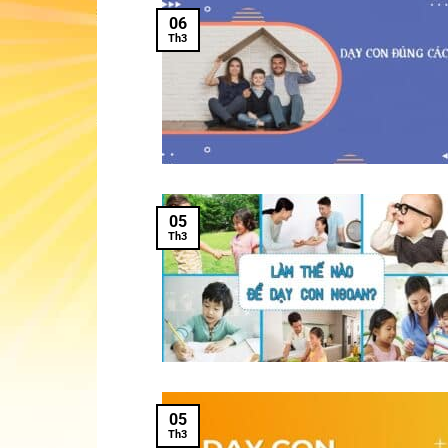
06
Th3
05
Th3
05
Th3