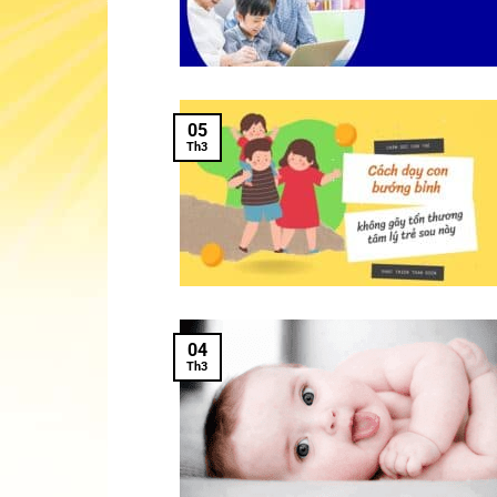
05
Th3
04
Th3