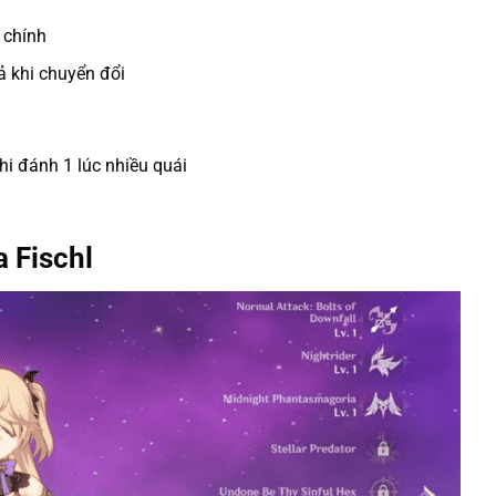
 chính
ả khi chuyển đổi
i đánh 1 lúc nhiều quái
a Fischl