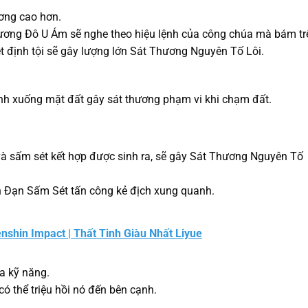
ơng cao hơn.
ương Đô U Ám sẽ nghe theo hiệu lệnh của công chúa mà bám tr
ét định tội sẽ gây lượng lớn Sát Thương Nguyên Tố Lôi.
anh xuống mặt đất gây sát thương phạm vi khi chạm đất.
và sấm sét kết hợp được sinh ra, sẽ gây Sát Thương Nguyên Tố
bắn Đạn Sấm Sét tấn công kẻ địch xung quanh.
nshin Impact | Thất Tinh Giàu Nhất Liyue
ủa kỹ năng.
có thể triệu hồi nó đến bên cạnh.