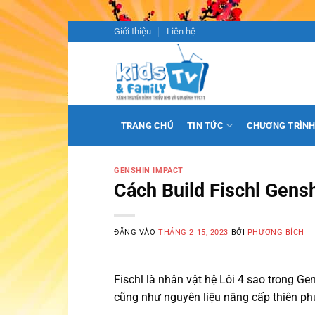
Bỏ
Giới thiệu
Liên hệ
qua
nội
dung
TRANG CHỦ
TIN TỨC
CHƯƠNG TRÌN
GENSHIN IMPACT
Cách Build Fischl Gens
ĐĂNG VÀO
THÁNG 2 15, 2023
BỞI
PHƯƠNG BÍCH
Fischl là nhân vật hệ Lôi 4 sao trong G
cũng như nguyên liệu nâng cấp thiên phú