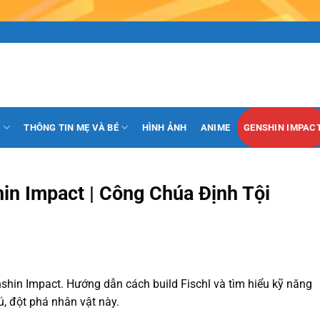
H
THÔNG TIN MẸ VÀ BÉ
HÌNH ẢNH
ANIME
GENSHIN IMPAC
hin Impact | Công Chúa Định Tội
enshin Impact. Hướng dẫn cách build Fischl và tìm hiểu kỹ năng
, đột phá nhân vật này.