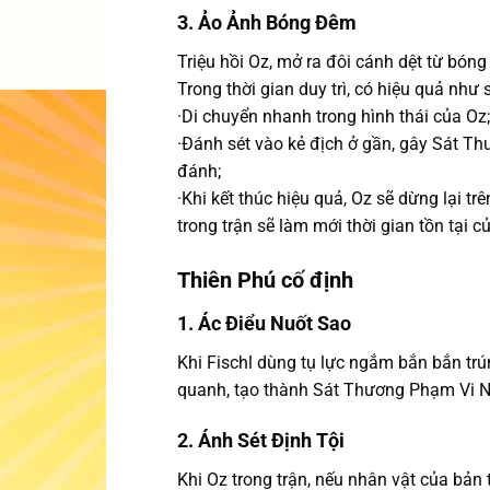
3. Ảo Ảnh Bóng Đêm
Triệu hồi Oz, mở ra đôi cánh dệt từ bóng
Trong thời gian duy trì, có hiệu quả như 
·Di chuyển nhanh trong hình thái của Oz;
·Đánh sét vào kẻ địch ở gần, gây Sát Th
đánh;
·Khi kết thúc hiệu quả, Oz sẽ dừng lại t
trong trận sẽ làm mới thời gian tồn tại c
Thiên Phú cố định
1. Ác Điểu Nuốt Sao
Khi Fischl dùng tụ lực ngắm bắn bắn tr
quanh, tạo thành Sát Thương Phạm Vi N
2. Ánh Sét Định Tội
Khi Oz trong trận, nếu nhân vật của bản 