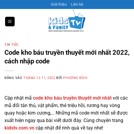
Bỏ
Giới thiệu
Liên hệ
qua
nội
dung
TIN TỨC
Code kho báu truyền thuyết mới nhất 2022,
cách nhập code
ĐĂNG VÀO
THÁNG 12 11, 2022
BỞI
PHƯƠNG BÍCH
Cập nhật mã
code kho báu truyền thuyết mới nhất
với các
mã đổi tân thủ, vật phẩm, thẻ triệu hồi, rương hay vòng
quay hoặc kim cương,… Những mã code mới nhất sẽ được
xuất hiện ngay qua bài viết dưới đây. Cùng chuyên trang
kidstv.com.vn
cập nhật để rinh quà về tay nhé!