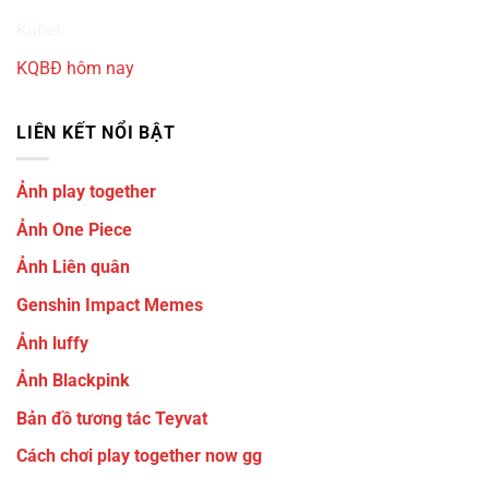
Kubet
KQBĐ hôm nay
LIÊN KẾT NỔI BẬT
Ảnh play together
Ảnh One Piece
Ảnh Liên quân
Genshin Impact Memes
Ảnh luffy
Ảnh Blackpink
Bản đồ tương tác Teyvat
Cách chơi play together now gg