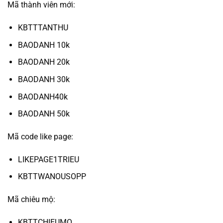
Mã thành viên mới:
KBTTTANTHU
BAODANH 10k
BAODANH 20k
BAODANH 30k
BAODANH40k
BAODANH 50k
Mã code like page:
LIKEPAGE1TRIEU
KBTTWANOUSOPP
Mã chiêu mộ:
KBTTCHIEUMO