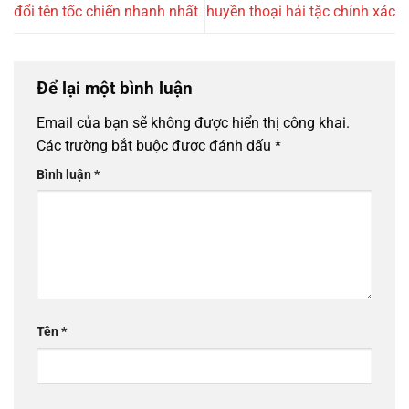
đổi tên tốc chiến nhanh nhất
huyền thoại hải tặc chính xác
Để lại một bình luận
Email của bạn sẽ không được hiển thị công khai.
Các trường bắt buộc được đánh dấu
*
Bình luận
*
Tên
*