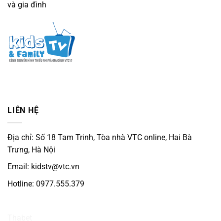
và gia đình
LIÊN HỆ
Địa chỉ: Số 18 Tam Trinh, Tòa nhà VTC online, Hai Bà
Trưng, Hà Nội
Email: kidstv@vtc.vn
Hotline: 0977.555.379
Ku3933
Thabet