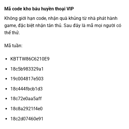
Mã code kho báu huyền thoại VIP
Không giới hạn code, nhận quà khủng từ nhà phát hành
game, đặc biệt nhận tân thủ. Sau đây là mã mọi người có
thể thử.
Mã tuần:
KBTTW86C6210E9
18c5b983329a1
19c004817e503
18c444fbcb1d3
18c72e0aa5aff
18c8a2921f4e0
18c2d07460e91