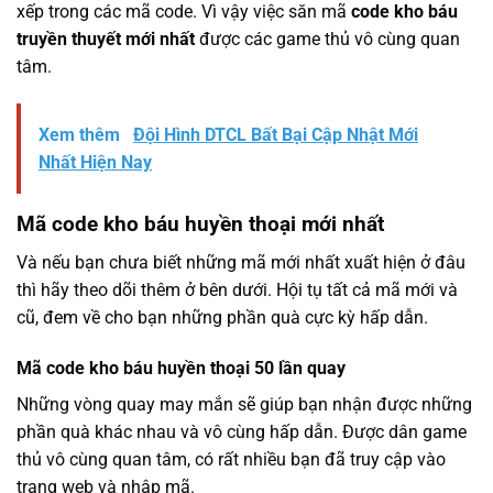
xếp trong các mã code. Vì vậy việc săn mã
code kho báu
truyền thuyết mới nhất
được các game thủ vô cùng quan
tâm.
Xem thêm
Đội Hình DTCL Bất Bại Cập Nhật Mới
Nhất Hiện Nay
Mã code kho báu huyền thoại mới nhất
Và nếu bạn chưa biết những mã mới nhất xuất hiện ở đâu
thì hãy theo dõi thêm ở bên dưới. Hội tụ tất cả mã mới và
cũ, đem về cho bạn những phần quà cực kỳ hấp dẫn.
Mã code kho báu huyền thoại 50 lần quay
Những vòng quay may mắn sẽ giúp bạn nhận được những
phần quà khác nhau và vô cùng hấp dẫn. Được dân game
thủ vô cùng quan tâm, có rất nhiều bạn đã truy cập vào
trang web và nhập mã.