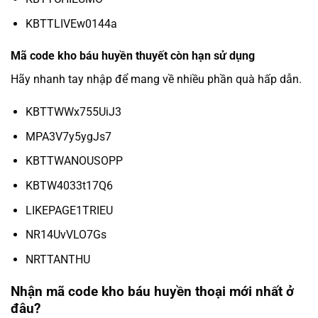
KBTTLIVEw0144a
Mã code kho báu huyền thuyết còn hạn sử dụng
Hãy nhanh tay nhập để mang về nhiều phần quà hấp dẫn.
KBTTWWx755UiJ3
MPA3V7y5ygJs7
KBTTWANOUSOPP
KBTW4033t17Q6
LIKEPAGE1TRIEU
NR14UvVLO7Gs
NRTTANTHU
Nhận mã code kho báu huyền thoại mới nhất ở
đâu?