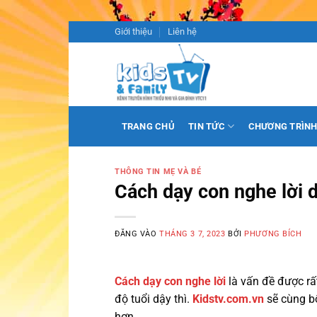
Bỏ
Giới thiệu
Liên hệ
qua
nội
dung
TRANG CHỦ
TIN TỨC
CHƯƠNG TRÌN
THÔNG TIN MẸ VÀ BÉ
Cách dạy con nghe lời 
ĐĂNG VÀO
THÁNG 3 7, 2023
BỞI
PHƯƠNG BÍCH
Cách dạy con nghe lời
là vấn đề được rấ
độ tuổi dậy thì.
Kidstv.com.vn
sẽ cùng bố
hơn.