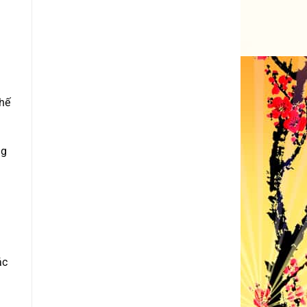
thế
ng
ác