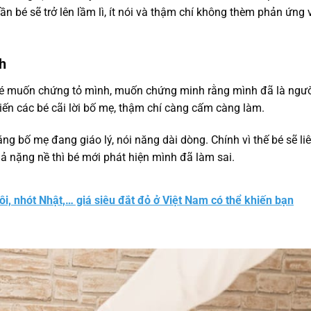
 bé sẽ trở lên lầm lì, ít nói và thậm chí không thèm phản ứng 
h
 bé muốn chứng tỏ mình, muốn chứng minh rằng mình đã là ngư
iến các bé cãi lời bố mẹ, thậm chí càng cấm càng làm.
ng bố mẹ đang giáo lý, nói năng dài dòng. Chính vì thế bé sẽ li
uả nặng nề thì bé mới phát hiện mình đã làm sai.
ôi, nhót Nhật,… giá siêu đắt đỏ ở Việt Nam có thể khiến bạn