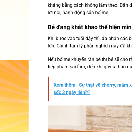
kháng bằng cách không làm theo. Dần dần
lời nói, hành động của bố mẹ.
Bé đang khát khao thể hiện mìn
Khi bước vào tuổi dậy thì, đa phần các
lớn. Chính tâm lý phản nghịch này đã kh
Nếu bố mẹ khuyến rắn bé thì bé sẽ cho rằ
tiếp phạm sai lầm, đến khi gây ra hậu q
Xem thêm
Sự thật về cherry, mâm x
sốc 3 ngày liền￼