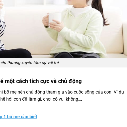
ên thường xuyên tâm sự với trẻ
é một cách tích cực và chủ động
thì bố mẹ nên chủ động tham gia vào cuộc sống của con. Ví dụ
thể hỏi con đã làm gì, chơi có vui không,…
p 1 bố mẹ cần biết