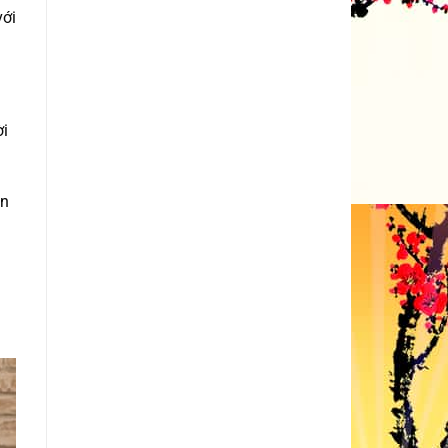
với
ời
ên