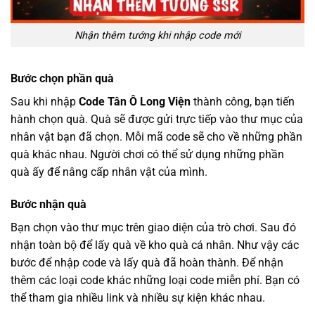
Nhận thêm tướng khi nhập code mới
Bước chọn phần quà
Sau khi nhập
Code Tân Ô Long Viện
thành công, bạn tiến
hành chọn quà. Quà sẽ được gửi trực tiếp vào thư mục của
nhân vật bạn đã chọn. Mỗi mã code sẽ cho về những phần
quà khác nhau. Người chơi có thể sử dụng những phần
quà ấy để nâng cấp nhân vật của mình.
Bước nhận quà
Bạn chọn vào thư mục trên giao diện của trò chơi. Sau đó
nhận toàn bộ để lấy quà về kho quà cá nhân. Như vậy các
bước để nhập code và lấy quà đã hoàn thành. Để nhận
thêm các loại code khác những loại code miễn phí. Bạn có
thể tham gia nhiều link và nhiều sự kiện khác nhau.