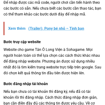
Để nhập được các mã code, người chơi cần tiến hành theo
các bước có sẵn. Nếu chưa biết các bước cần thao tác, bạn
có thể tham khảo các bước dưới đây để nhập mã.
Xem thêm
(Trailer): Pony bé nhỏ – Tình bạn
Bước truy cập website
Website cho game Tân Ô Long Viện à Sohagame. Mọi
người hoàn toàn có thể lựa chọn các cách thức khác nhau
để đăng nhập website. Phương án được sử dụng nhiều
nhất đó là tìm kiếm trang website trực tiếp trên google. Sau
đó chọn kết quả thông tin đầu tiên được hiện lên.
Bước đăng nhập tài khoản
Nếu bạn chưa có tài khoản thì đăng ký, nếu đã có tài
khoản rồi thì đăng nhập. Cách thức đăng nhập đơn giản,
bạn cần điền đầy đủ các thông tin được yêu cầu. Về cơ