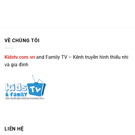
VỀ CHÚNG TÔI
Kidstv.com.vn
and Family TV – Kênh truyền hình thiếu nhi
và gia đình
LIÊN HỆ