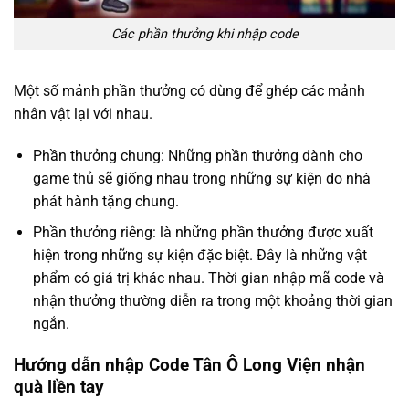
Các phần thưởng khi nhập code
Một số mảnh phần thưởng có dùng để ghép các mảnh
nhân vật lại với nhau.
Phần thưởng chung: Những phần thưởng dành cho
game thủ sẽ giống nhau trong những sự kiện do nhà
phát hành tặng chung.
Phần thưởng riêng: là những phần thưởng được xuất
hiện trong những sự kiện đặc biệt. Đây là những vật
phẩm có giá trị khác nhau. Thời gian nhập mã code và
nhận thưởng thường diễn ra trong một khoảng thời gian
ngắn.
Hướng dẫn nhập Code Tân Ô Long Viện nhận
quà liền tay