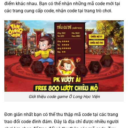
điểm khác nhau. Bạn có thể nhận những mã code mới tại
các trang cung cấp code, nhận code tại trang trò chơi.
Giới thiệu code game Ô Long Học Viện
Đơn giản nhất bạn có thể thu thập mã code tại các trang
trao đổi code đình đám. Đây là địa chỉ được nhiều người