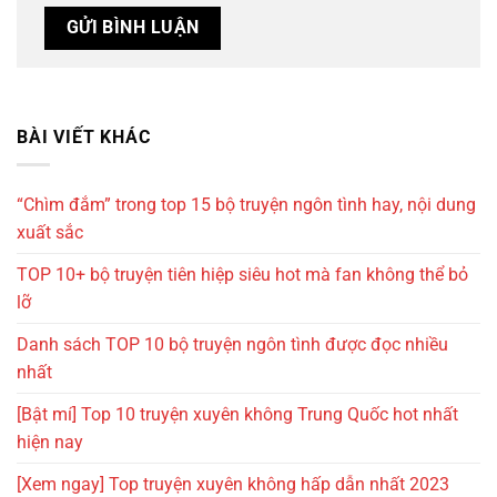
BÀI VIẾT KHÁC
“Chìm đắm” trong top 15 bộ truyện ngôn tình hay, nội dung
xuất sắc
TOP 10+ bộ truyện tiên hiệp siêu hot mà fan không thể bỏ
lỡ
Danh sách TOP 10 bộ truyện ngôn tình được đọc nhiều
nhất
[Bật mí] Top 10 truyện xuyên không Trung Quốc hot nhất
hiện nay
[Xem ngay] Top truyện xuyên không hấp dẫn nhất 2023