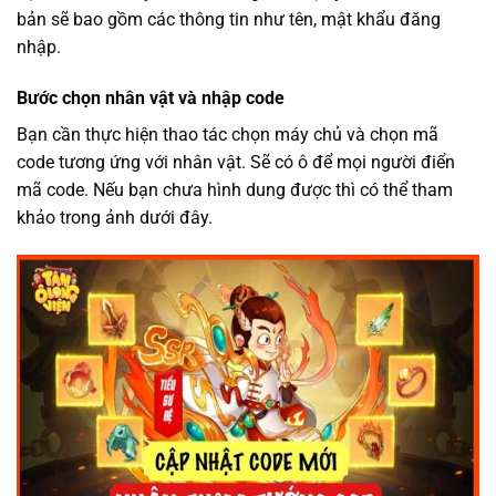
bản sẽ bao gồm các thông tin như tên, mật khẩu đăng
nhập.
Bước chọn nhân vật và nhập code
Bạn cần thực hiện thao tác chọn máy chủ và chọn mã
code tương ứng với nhân vật. Sẽ có ô để mọi người điển
mã code. Nếu bạn chưa hình dung được thì có thể tham
khảo trong ảnh dưới đây.