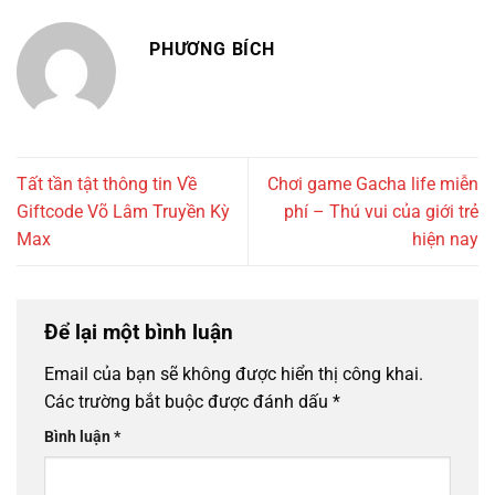
PHƯƠNG BÍCH
Tất tần tật thông tin Về
Chơi game Gacha life miễn
Giftcode Võ Lâm Truyền Kỳ
phí – Thú vui của giới trẻ
Max
hiện nay
Để lại một bình luận
Email của bạn sẽ không được hiển thị công khai.
Các trường bắt buộc được đánh dấu
*
Bình luận
*