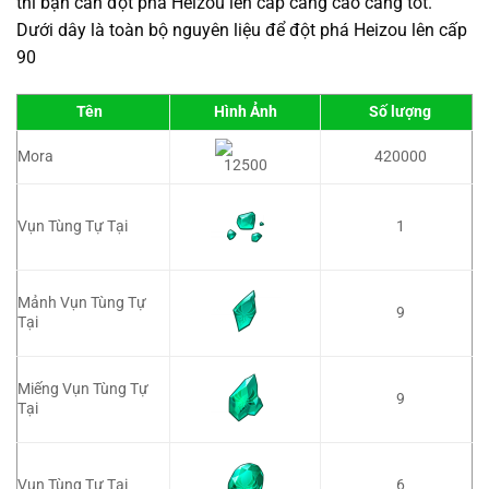
thì bạn cần đột phá Heizou lên cấp càng cao càng tốt.
Dưới dây là toàn bộ nguyên liệu để đột phá Heizou lên cấp
90
Tên
Hình Ảnh
Số lượng
Mora
420000
1
Vụn Tùng Tự Tại
Mảnh Vụn Tùng Tự
9
Tại
Miếng Vụn Tùng Tự
9
Tại
Vụn Tùng Tự Tại
6