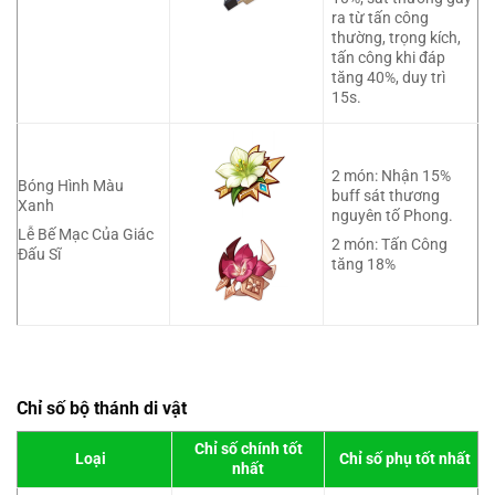
ra từ tấn công
thường, trọng kích,
tấn công khi đáp
tăng 40%, duy trì
15s.
2 món: Nhận 15%
Bóng Hình Màu
buff sát thương
Xanh
nguyên tố Phong.
Lễ Bế Mạc Của Giác
2 món: Tấn Công
Đấu Sĩ
tăng 18%
Chỉ số bộ thánh di vật
Chỉ số chính tốt
Loại
Chỉ số phụ tốt nhất
nhất