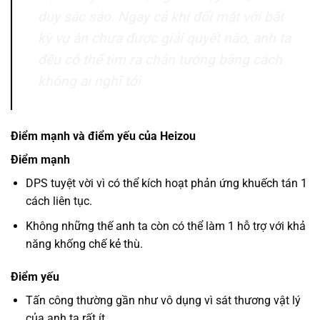
duy sắc sảo. Ngay cả khi đối mặt với bất
kỳ vụ án chưa được giải quyết nào, anh ta
đều có thể tìm ra chân tướng bằng cách
không ai nghĩ tới.
Điểm mạnh và điểm yếu của Heizou
Điểm mạnh
DPS tuyệt vời vì có thể kích hoạt phản ứng khuếch tán 1
cách liên tục.
Không những thế anh ta còn có thể làm 1 hỗ trợ với khả
năng khống chế kẻ thù.
Điểm yếu
Tấn công thường gần như vô dụng vì sát thương vật lý
của anh ta rất ít.