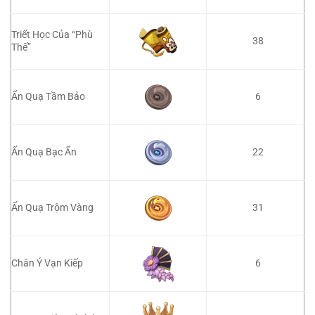
Triết Học Của “Phù
38
Thế”
6
Ấn Quạ Tầm Bảo
22
Ấn Quạ Bạc Ẩn
Ấn Quạ Trộm Vàng
31
Chân Ý Vạn Kiếp
6