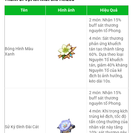
Tên
Hình ảnh
Hiệu Quả
2 món: Nhận 15%
buff sát thương
nguyên tố Phong.
4 món: Sát thương
phản ứng khuếch
Bóng Hình Màu
tán tạo thành tăng
Xanh
60%. Dựa theo loại
Nguyên Tố khuếch
tán, giảm 40% kháng
Nguyên Tố của kẻ
địch bị ảnh hưởng,
kéo dài 10s.
2 món: Nhận 15%
buff sát thương
nguyên tố Phong.
4 món: Khi trọng kích
trúng kẻ địch, tốc độ
tấn công thường của
Sử Ký Đình Đài Cát
nhân vật này tăng
10%; sát thương gây