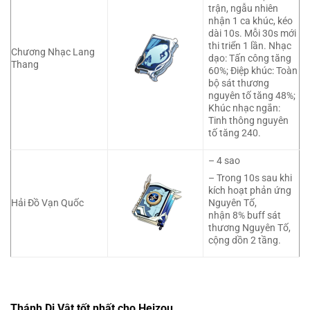
trận, ngẫu nhiên
nhận 1 ca khúc, kéo
dài 10s. Mỗi 30s mới
thi triển 1 lần. Nhạc
Chương Nhạc Lang
dạo: Tấn công tăng
Thang
60%; Điệp khúc: Toàn
bộ sát thương
nguyên tố tăng 48%;
Khúc nhạc ngắn:
Tinh thông nguyên
tố tăng 240.
– 4 sao
– Trong 10s sau khi
kích hoạt phản ứng
Hải Đồ Vạn Quốc
Nguyên Tố,
nhận 8% buff sát
thương Nguyên Tố,
cộng dồn 2 tầng.
Thánh Di Vật tốt nhất cho Heizou