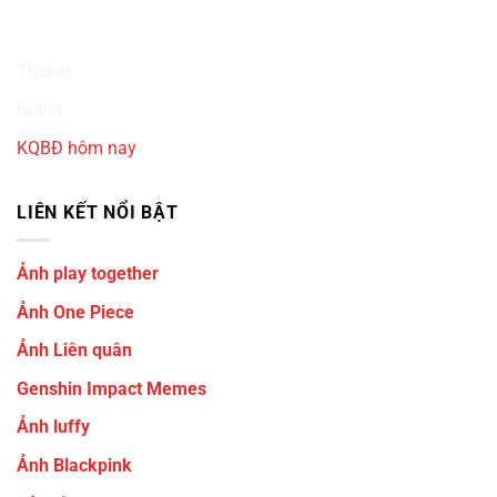
Ku3933
Thabet
Kubet
KQBĐ hôm nay
LIÊN KẾT NỔI BẬT
Ảnh play together
Ảnh One Piece
Ảnh Liên quân
Genshin Impact Memes
Ảnh luffy
Ảnh Blackpink