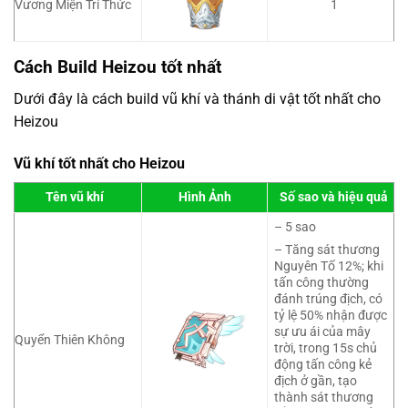
Vương Miện Trí Thức
1
Cách Build Heizou tốt nhất
Dưới đây là cách build vũ khí và thánh di vật tốt nhất cho
Heizou
Vũ khí tốt nhất cho Heizou
Tên vũ khí
Hình Ảnh
Số sao và hiệu quả
– 5 sao
– Tăng sát thương
Nguyên Tố 12%; khi
tấn công thường
đánh trúng địch, có
tỷ lệ 50% nhận được
sự ưu ái của mây
Quyển Thiên Không
trời, trong 15s chủ
động tấn công kẻ
địch ở gần, tạo
thành sát thương