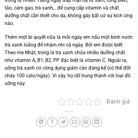
trong tự nhiên. Hàng ngày đắp mặt nạ từ sâm, rong biển,
tảo, cám gạo, trà xanh,…để cung cấp vitamin và chất
dưỡng chất cần thiết cho da, không gây bất cứ sự kích ứng
nào.
Thêm một bí quyết nữa là mỗi ngày em nấu một bình nước
trà xanh loãng để nhâm nhi cả ngày. Bởi em được biết:
Theo mẹ Nhật, trong lá trà xanh chứa nhiều dưỡng chất
như vitamin A, B1, B2, PP đặc biệt là vitamin C. Ngoài ra,
uống trà xanh có công dụng giảm cân đáng kể (có thể đốt
cháy 100 calo/ngày). Vì vậy, họ rất trung thành với loại đồ
uống này.
Đánh giá