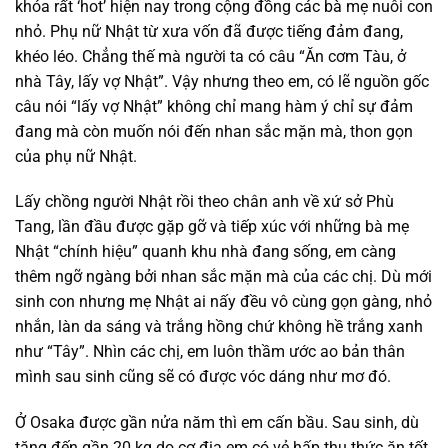
khóa rất ‘hot’ hiện nay trong cộng đồng các bà mẹ nuôi con
nhỏ. Phụ nữ Nhật từ xưa vốn đã được tiếng đảm đang,
khéo léo. Chẳng thế mà người ta có câu “Ăn cơm Tàu, ở
nhà Tây, lấy vợ Nhật”. Vậy nhưng theo em, có lẽ nguồn gốc
câu nói “lấy vợ Nhật” không chỉ mang hàm ý chỉ sự đảm
đang mà còn muốn nói đến nhan sắc mặn mà, thon gọn
của phụ nữ Nhật.
Lấy chồng người Nhật rồi theo chân anh về xứ sở Phù
Tang, lần đầu được gặp gỡ và tiếp xúc với những bà mẹ
Nhật “chính hiệu” quanh khu nhà đang sống, em càng
thêm ngỡ ngàng bởi nhan sắc mặn mà của các chị. Dù mới
sinh con nhưng mẹ Nhật ai nấy đều vô cùng gọn gàng, nhỏ
nhắn, làn da sáng và trắng hồng chứ không hề trắng xanh
như “Tây”. Nhìn các chị, em luôn thầm ước ao bản thân
mình sau sinh cũng sẽ có được vóc dáng như mơ đó.
Ở Osaka được gần nửa năm thì em cấn bầu. Sau sinh, dù
tăng đến gần 20 kg do cơ địa em có vẻ hấp thụ thức ăn tốt,