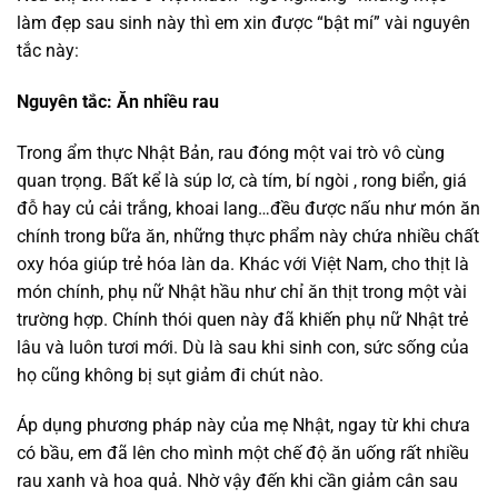
làm đẹp sau sinh này thì em xin được “bật mí” vài nguyên
tắc này:
Nguyên tắc: Ăn nhiều rau
Trong ẩm thực Nhật Bản, rau đóng một vai trò vô cùng
quan trọng. Bất kể là súp lơ, cà tím, bí ngòi , rong biển, giá
đỗ hay củ cải trắng, khoai lang…đều được nấu như món ăn
chính trong bữa ăn, những thực phẩm này chứa nhiều chất
oxy hóa giúp trẻ hóa làn da. Khác với Việt Nam, cho thịt là
món chính, phụ nữ Nhật hầu như chỉ ăn thịt trong một vài
trường hợp. Chính thói quen này đã khiến phụ nữ Nhật trẻ
lâu và luôn tươi mới. Dù là sau khi sinh con, sức sống của
họ cũng không bị sụt giảm đi chút nào.
Áp dụng phương pháp này của mẹ Nhật, ngay từ khi chưa
có bầu, em đã lên cho mình một chế độ ăn uống rất nhiều
rau xanh và hoa quả. Nhờ vậy đến khi cần giảm cân sau