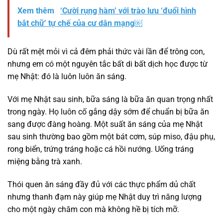
Xem thêm
‘Cười rụng hàm’ với trào lưu ‘đuổi hình
bắt chữ’ tự chế của cư dân mạng￼
Dù rất mệt mỏi vì cả đêm phải thức vài lần để trông con,
nhưng em có một nguyên tắc bất di bất dịch học được từ
mẹ Nhật: đó là luôn luôn ăn sáng.
Với mẹ Nhật sau sinh, bữa sáng là bữa ăn quan trọng nhất
trong ngày. Họ luôn cố gắng dậy sớm để chuẩn bị bữa ăn
sang được đàng hoàng. Một suất ăn sáng của mẹ Nhật
sau sinh thường bao gồm một bát cơm, súp miso, đậu phụ,
rong biển, trứng tráng hoặc cá hồi nướng. Uống tráng
miệng bằng trà xanh.
Thói quen ăn sáng đầy đủ với các thực phẩm dủ chất
nhưng thanh đạm này giúp mẹ Nhật duy trì năng lượng
cho một ngày chăm con mà không hề bị tích mỡ.