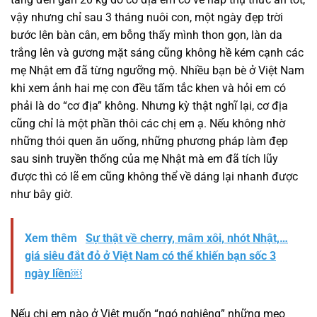
vậy nhưng chỉ sau 3 tháng nuôi con, một ngày đẹp trời
bước lên bàn cân, em bỗng thấy mình thon gọn, làn da
trắng lên và gương mặt sáng cũng không hề kém cạnh các
mẹ Nhật em đã từng ngưỡng mộ. Nhiều bạn bè ở Việt Nam
khi xem ảnh hai mẹ con đều tấm tắc khen và hỏi em có
phải là do “cơ địa” không. Nhưng kỳ thật nghĩ lại, cơ địa
cũng chỉ là một phần thôi các chị em ạ. Nếu không nhờ
những thói quen ăn uống, những phương pháp làm đẹp
sau sinh truyền thống của mẹ Nhật mà em đã tích lũy
được thì có lẽ em cũng không thể về dáng lại nhanh được
như bây giờ.
Xem thêm
Sự thật về cherry, mâm xôi, nhót Nhật,…
giá siêu đắt đỏ ở Việt Nam có thể khiến bạn sốc 3
ngày liền￼
Nếu chị em nào ở Việt muốn “ngó nghiêng” những mẹo