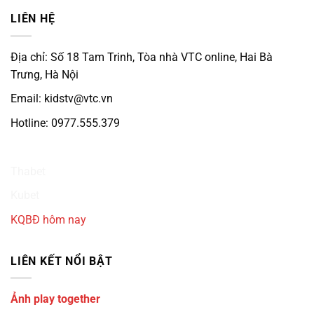
LIÊN HỆ
Địa chỉ: Số 18 Tam Trinh, Tòa nhà VTC online, Hai Bà
Trưng, Hà Nội
Email: kidstv@vtc.vn
Hotline: 0977.555.379
Ku3933
Thabet
Kubet
KQBĐ hôm nay
LIÊN KẾT NỔI BẬT
Ảnh play together