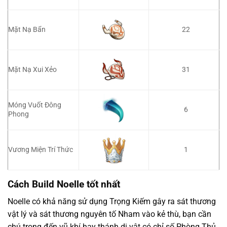
22
Mặt Nạ Bẩn
31
Mặt Nạ Xui Xẻo
Móng Vuốt Đông
6
Phong
Vương Miện Trí Thức
1
Cách Build Noelle tốt nhất
Noelle có khả năng sử dụng Trọng Kiếm gây ra sát thương
vật lý và sát thương nguyên tố Nham vào kẻ thù, bạn cần
chú trọng đến vũ khí hay thánh di vật có chỉ số Phòng Thủ,