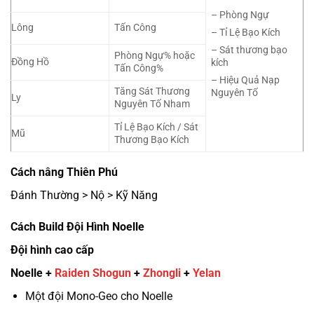
– Phòng Ngự
Lông
Tấn Công
– Tỉ Lệ Bạo Kích
– Sát thương bạo
Phòng Ngự% hoặc
Đồng Hồ
kích
Tấn Công%
– Hiệu Quả Nạp
Tăng Sát Thương
Nguyên Tố
Ly
Nguyên Tố Nham
Tỉ Lệ Bạo Kích / Sát
Mũ
Thương Bạo Kích
Cách nâng Thiên Phú
Đánh Thường > Nộ > Kỹ Năng
Cách Build Đội Hình Noelle
Đội hình cao cấp
Noelle +
Raiden Shogun
+
Zhongli
+
Yelan
Một đội Mono-Geo cho Noelle