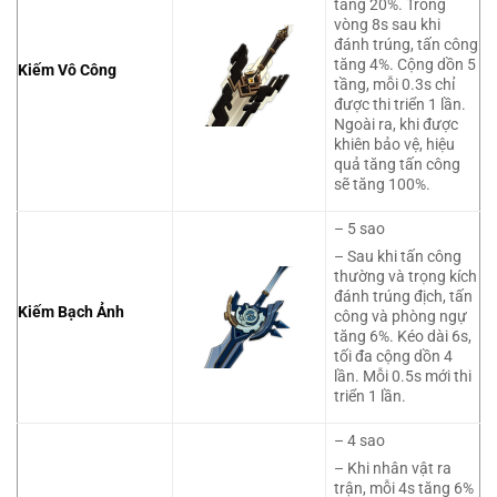
tăng 20%. Trong
vòng 8s sau khi
đánh trúng, tấn công
tăng 4%. Cộng dồn 5
Kiếm Vô Công
tầng, mỗi 0.3s chỉ
được thi triển 1 lần.
Ngoài ra, khi được
khiên bảo vệ, hiệu
quả tăng tấn công
sẽ tăng 100%.
– 5 sao
– Sau khi tấn công
thường và trọng kích
đánh trúng địch, tấn
Kiếm Bạch Ảnh
công và phòng ngự
tăng 6%. Kéo dài 6s,
tối đa cộng dồn 4
lần. Mỗi 0.5s mới thi
triển 1 lần.
– 4 sao
– Khi nhân vật ra
trận, mỗi 4s tăng 6%