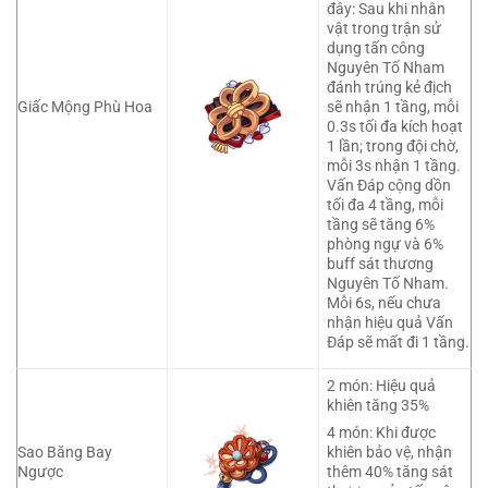
đây: Sau khi nhân
vật trong trận sử
dụng tấn công
Nguyên Tố Nham
đánh trúng kẻ địch
Giấc Mộng Phù Hoa
sẽ nhận 1 tầng, mỗi
0.3s tối đa kích hoạt
1 lần; trong đội chờ,
mỗi 3s nhận 1 tầng.
Vấn Đáp cộng dồn
tối đa 4 tầng, mỗi
tầng sẽ tăng 6%
phòng ngự và 6%
buff sát thương
Nguyên Tố Nham.
Mỗi 6s, nếu chưa
nhận hiệu quả Vấn
Đáp sẽ mất đi 1 tầng.
2 món: Hiệu quả
khiên tăng 35%
4 món: Khi được
Sao Băng Bay
khiên bảo vệ, nhận
Ngược
thêm 40% tăng sát