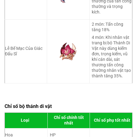
thương của tấn công
thường và trọng
kích.
2 món: Tấn công
tăng 18%
4 món: Khi nhân vật
trang bị bộ Thánh Di
Lễ Bế Mạc Của Giác
Vật này dùng kiếm
Đấu Sĩ
đơn, trọng kiếm, vũ
khí cán dài, sát
thương tấn công
thường nhân vật tạo
thành tăng 35%.
Chỉ số bộ thánh di vật
Chỉ số chính tốt
Loại
Chỉ số phụ tốt nhất
nhất
Hoa
HP