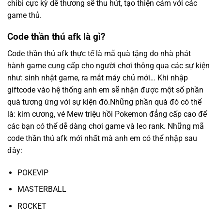
chibi cực kỳ dễ thương sẽ thu hút, tạo thiện cảm với các
game thủ.
Code thần thú afk là gì?
Code thần thú afk thực tế là mã quà tặng do nhà phát
hành game cung cấp cho người chơi thông qua các sự kiện
như: sinh nhật game, ra mắt máy chủ mới… Khi nhập
giftcode vào hệ thống anh em sẽ nhận được một số phần
quà tương ứng với sự kiện đó.
Những phần quà đó có thể
là: kim cương, vé Mew triệu hồi Pokemon đẳng cấp cao để
các bạn có thể dễ dàng chơi game và leo rank. Những mã
code thần thú afk mới nhất mà anh em có thể nhập sau
đây:
POKEVIP
MASTERBALL
ROCKET