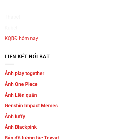
Ku3933
Thabet
Kubet
KQBĐ hôm nay
LIÊN KẾT NỔI BẬT
Ảnh play together
Ảnh One Piece
Ảnh Liên quân
Genshin Impact Memes
Ảnh luffy
Ảnh Blackpink
Bản đồ tương tác Teyvat