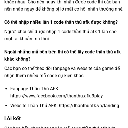
khác nhau. Cho nên ngay khi nhận được code thì các bạn
nên nhập ngay để không bị lỡ mất cơ hội nhận thưởng nhé.
Có thể nhập nhiều lần 1 code thần thú afk được không?
Người chơi chỉ được nhập 1 code thần thú afk 1 lần cho
một tài khoản mà thôi.
Ngoài những mã bên trên thì có thể lấy code thần thú afk
khác không?
Các bạn có thể theo dõi fanpage và website của game để
nhận thêm nhiều mã code sự kiện khác.
Fanpage Thần Thú AFK:
https://www.facebook.com/thanthu.afk.9play
Website Thần Thú AFK: https://thanthuafk.vn/landing
Lời kết