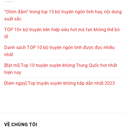
“Chìm đắm” trong top 15 bộ truyện ngôn tình hay, nội dung
xuất sắc
TOP 10+ bộ truyện tiên hiệp siêu hot mà fan không thể bỏ
lỡ
Danh sách TOP 10 bộ truyện ngôn tình được đọc nhiều
nhất
[Bật mí] Top 10 truyện xuyên không Trung Quốc hot nhất
hiện nay
[Xem ngay] Top truyện xuyên không hấp dẫn nhất 2023
VỀ CHÚNG TÔI