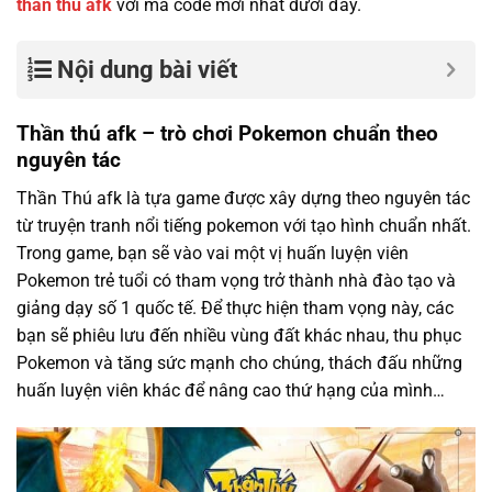
thần thú afk
với mã code mới nhất dưới đây.
Nội dung bài viết
Thần thú afk – trò chơi Pokemon chuẩn theo
nguyên tác
Thần Thú afk là tựa game được xây dựng theo nguyên tác
từ truyện tranh nổi tiếng pokemon với tạo hình chuẩn nhất.
Trong game, bạn sẽ vào vai một vị huấn luyện viên
Pokemon trẻ tuổi có tham vọng trở thành nhà đào tạo và
giảng dạy số 1 quốc tế.
Để thực hiện tham vọng này, các
bạn sẽ phiêu lưu đến nhiều vùng đất khác nhau, thu phục
Pokemon và tăng sức mạnh cho chúng, thách đấu những
huấn luyện viên khác để nâng cao thứ hạng của mình…