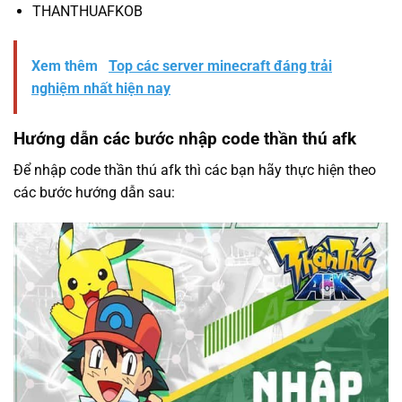
THANTHUAFKOB
Xem thêm
Top các server minecraft đáng trải
nghiệm nhất hiện nay
Hướng dẫn các bước nhập code thần thú afk
Để nhập code thần thú afk thì các bạn hãy thực hiện theo
các bước hướng dẫn sau: