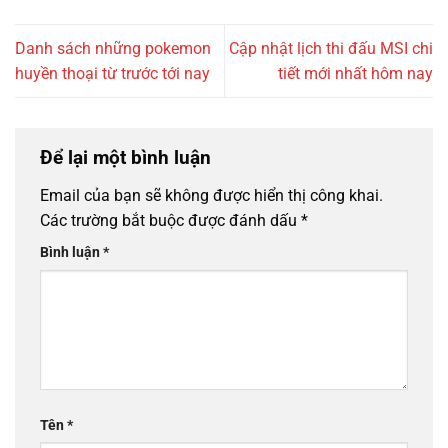
Danh sách những pokemon
Cập nhật lịch thi đấu MSI chi
huyền thoại từ trước tới nay
tiết mới nhất hôm nay
Để lại một bình luận
Email của bạn sẽ không được hiển thị công khai.
Các trường bắt buộc được đánh dấu
*
Bình luận
*
Tên
*