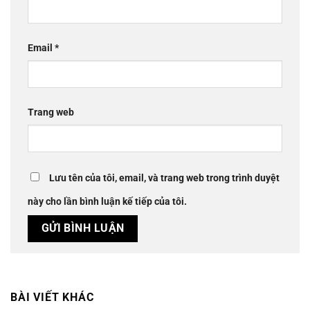
Email
*
Trang web
Lưu tên của tôi, email, và trang web trong trình duyệt
này cho lần bình luận kế tiếp của tôi.
BÀI VIẾT KHÁC