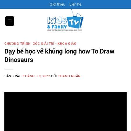
Bỏ
Giới thiệu
Liên hệ
qua
nội
dung
CHƯƠNG TRÌNH
,
GÓC GIẢI TRÍ - KHOA GIÁO
Dạy bé học vẽ khủng long how To Draw
Dinosaurs
ĐĂNG VÀO
THÁNG 8 9, 2022
BỞI
THANH NGÂN