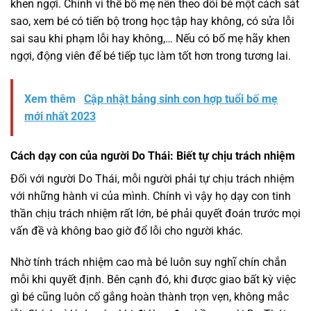
khen ngợi. Chính vì thế bố mẹ nên theo dõi bé một cách sát
sao, xem bé có tiến bộ trong học tập hay không, có sửa lỗi
sai sau khi phạm lỗi hay không,… Nếu có bố mẹ hãy khen
ngợi, động viên để bé tiếp tục làm tốt hơn trong tương lai.
Xem thêm
Cập nhật bảng sinh con hợp tuổi bố mẹ
mới nhất 2023
Cách dạy con của người Do Thái: Biết tự chịu trách nhiệm
Đối với người Do Thái, mỗi người phải tự chịu trách nhiệm
với những hành vi của mình. Chính vì vậy họ dạy con tinh
thần chịu trách nhiệm rất lớn, bé phải quyết đoán trước mọi
vấn đề và không bao giờ đổ lỗi cho người khác.
Nhờ tính trách nhiệm cao mà bé luôn suy nghĩ chín chắn
mỗi khi quyết định. Bên cạnh đó, khi được giao bất kỳ việc
gì bé cũng luôn cố gắng hoàn thành trọn vẹn, không mắc