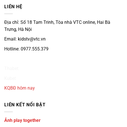
LIÊN HỆ
Địa chỉ: Số 18 Tam Trinh, Tòa nhà VTC online, Hai Bà
Trưng, Hà Nội
Email: kidstv@vtc.vn
Hotline: 0977.555.379
Ku3933
Thabet
Kubet
KQBĐ hôm nay
LIÊN KẾT NỔI BẬT
Ảnh play together