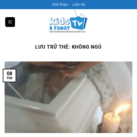
Bỏ
Giới thiệu
Liên hệ
qua
nội
dung
LƯU TRỮ THẺ:
KHÔNG NGỦ
08
Th8