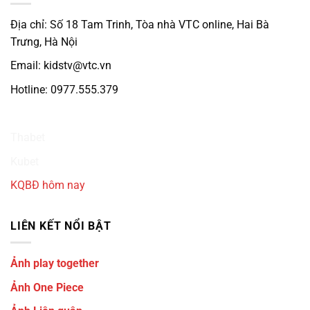
Địa chỉ: Số 18 Tam Trinh, Tòa nhà VTC online, Hai Bà
Trưng, Hà Nội
Email: kidstv@vtc.vn
Hotline: 0977.555.379
Ku3933
Thabet
Kubet
KQBĐ hôm nay
LIÊN KẾT NỔI BẬT
Ảnh play together
Ảnh One Piece