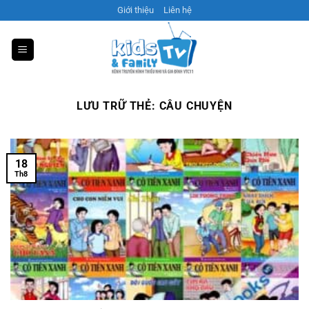
Bỏ
Giới thiệu
Liên hệ
qua
nội
dung
LƯU TRỮ THẺ:
CÂU CHUYỆN
18
Th8